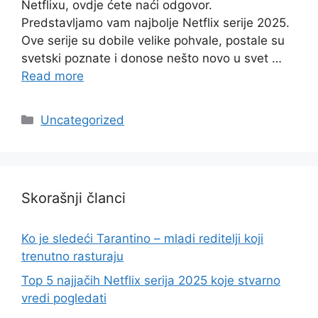
Netflixu, ovdje ćete naći odgovor.
Predstavljamo vam najbolje Netflix serije 2025.
Ove serije su dobile velike pohvale, postale su
svetski poznate i donose nešto novo u svet …
Read more
Categories
Uncategorized
Skorašnji članci
Ko je sledeći Tarantino – mladi reditelji koji
trenutno rasturaju
Top 5 najjačih Netflix serija 2025 koje stvarno
vredi pogledati