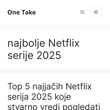
Skip
to
One Take
Menu
content
najbolje Netflix
serije 2025
Top 5 najjačih Netflix
serija 2025 koje
stvarno vredi pogledati